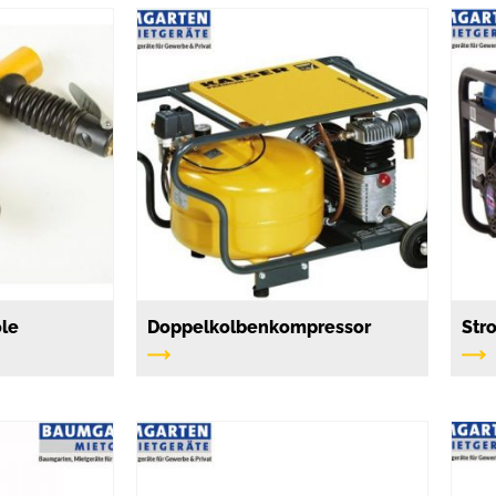
ole
Doppelkolbenkompressor
Str