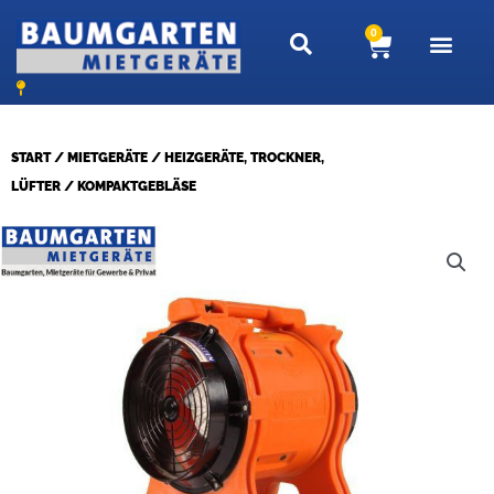
Zum
0
Warenkor
Inhalt
springen
START
/
MIETGERÄTE
/
HEIZGERÄTE, TROCKNER,
LÜFTER
/ KOMPAKTGEBLÄSE