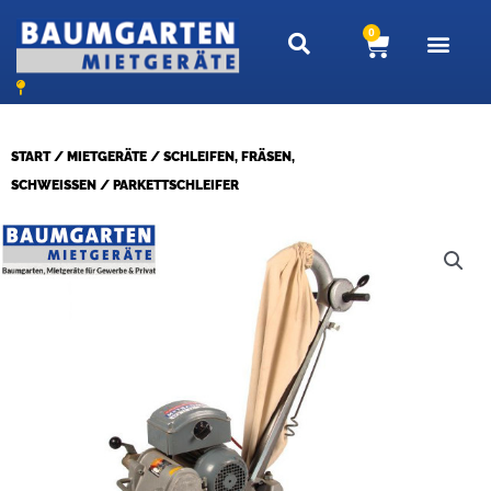
Zum
0
Warenkor
Inhalt
springen
START
/
MIETGERÄTE
/
SCHLEIFEN, FRÄSEN,
SCHWEISSEN
/ PARKETTSCHLEIFER