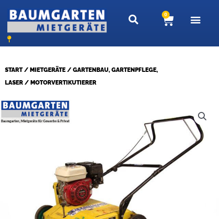
Zum
0
Warenkor
Inhalt
springen
START
/
MIETGERÄTE
/
GARTENBAU, GARTENPFLEGE,
LASER
/ MOTORVERTIKUTIERER