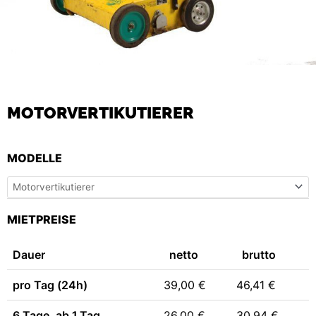
MOTORVERTIKUTIERER
MOTORVERTIKUTIERER
MODELLE
MENGE
MIETPREISE
Dauer
netto
brutto
pro Tag (24h)
39,00 €
46,41 €
6 Tage, ab 1.Tag
26,00 €
30,94 €