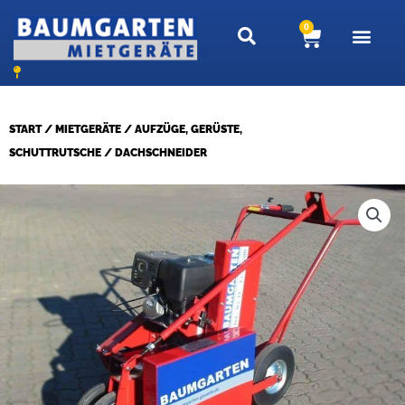
Zum
0
Warenkor
Inhalt
springen
START
/
MIETGERÄTE
/
AUFZÜGE, GERÜSTE,
SCHUTTRUTSCHE
/ DACHSCHNEIDER