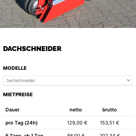
DACHSCHNEIDER
DACHSCHNEIDER
MODELLE
MENGE
MIETPREISE
Dauer
netto
brutto
pro Tag (24h)
129,00 €
153,51 €
6 Tage, ab 1.Tag
86,00 €
102,34 €