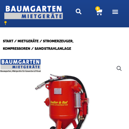
Zum
0
Warenkor
Inhalt
springen
START
/
MIETGERÄTE
/
STROMERZEUGER,
KOMPRESSOREN
/ SANDSTRAHLANLAGE