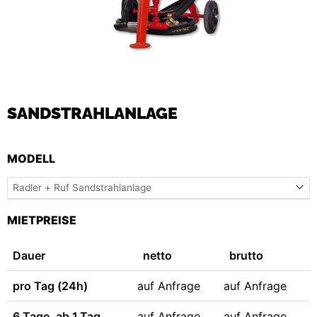
SANDSTRAHLANLAGE
SANDSTRAHLANLAGE
MODELL
MENGE
MIETPREISE
Dauer
netto
brutto
pro Tag (24h)
auf Anfrage
auf Anfrage
6 Tage, ab 1.Tag
auf Anfrage
auf Anfrage