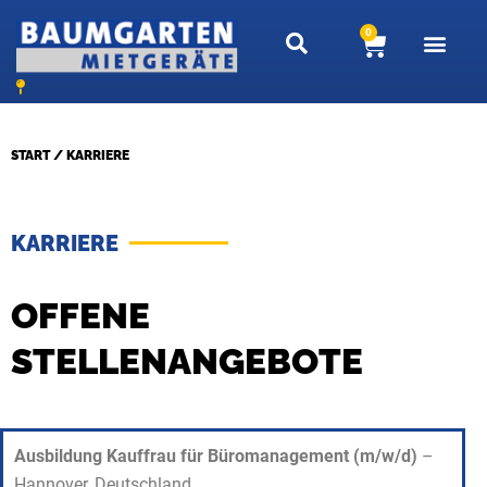
Zum
0
W
Inhalt
a
springen
r
e
n
START
/ KARRIERE
k
o
r
KARRIERE
b
OFFENE
STELLENANGEBOTE
Ausbildung Kauffrau für Büromanagement (m/w/d)
–
Hannover, Deutschland