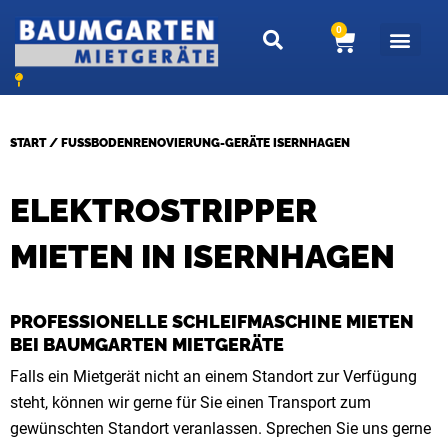
Zum
0
W
Inhalt
a
springen
r
e
n
START
/ FUSSBODENRENOVIERUNG-GERÄTE ISERNHAGEN
k
o
ELEKTROSTRIPPER
r
b
MIETEN IN ISERNHAGEN
PROFESSIONELLE SCHLEIFMASCHINE MIETEN
BEI BAUMGARTEN MIETGERÄTE
Falls ein Mietgerät nicht an einem Standort zur Verfügung
steht, können wir gerne für Sie einen Transport zum
gewünschten Standort veranlassen. Sprechen Sie uns gerne