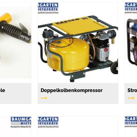
ole
Doppelkolbenkompressor
Str