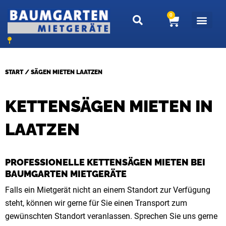
Zum
0
W
Inhalt
a
springen
r
e
n
START
/ SÄGEN MIETEN LAATZEN
k
o
KETTENSÄGEN MIETEN IN
r
b
LAATZEN
PROFESSIONELLE KETTENSÄGEN MIETEN BEI
BAUMGARTEN MIETGERÄTE
Falls ein Mietgerät nicht an einem Standort zur Verfügung
steht, können wir gerne für Sie einen Transport zum
gewünschten Standort veranlassen. Sprechen Sie uns gerne