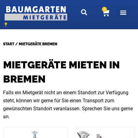
Zum
0
W
Inhalt
a
springen
r
e
n
START
/ MIETGERÄTE BREMEN
k
o
MIETGERÄTE MIETEN IN
r
b
BREMEN
Falls ein Mietgerät nicht an einem Standort zur Verfügung
steht, können wir gerne für Sie einen Transport zum
gewünschten Standort veranlassen. Sprechen Sie uns gerne
an.