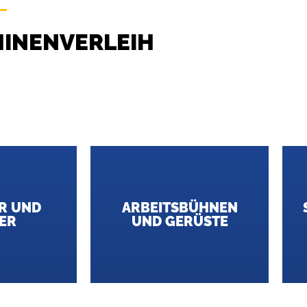
HINENVERLEIH
R UND
ARBEITSBÜHNEN
ER
UND GERÜSTE