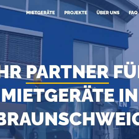
MIETGERÄTE
PROJEKTE
ÜBER UNS
FAQ
IHR
PARTNER
FÜ
MIETGERÄTE IN
BRAUNSCHWEI